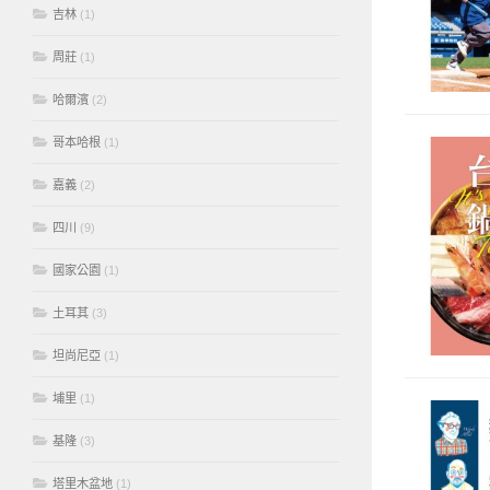
吉林
(1)
周莊
(1)
哈爾濱
(2)
哥本哈根
(1)
嘉義
(2)
四川
(9)
國家公園
(1)
土耳其
(3)
坦尚尼亞
(1)
埔里
(1)
基隆
(3)
塔里木盆地
(1)