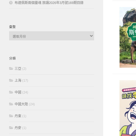
布達佩斯兩個靈魂 旅讀2026年3月號169期目錄
彙整
彙
整
分類
三亞
(2)
上海
(17)
中國
(24)
中國大陸
(24)
丹東
(1)
丹麥
(1)