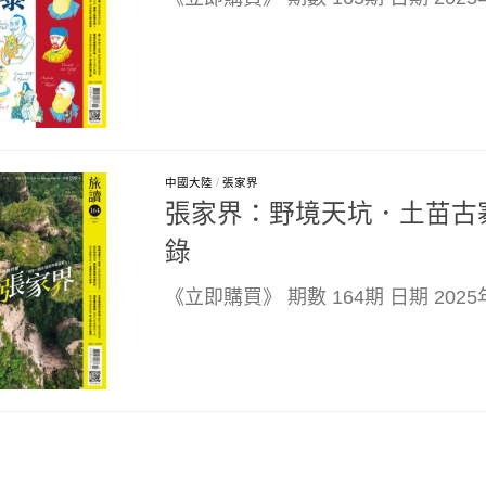
中國大陸
/
張家界
張家界：野境天坑．土苗古寨．
錄
《立即購買》 期數 164期 日期 202