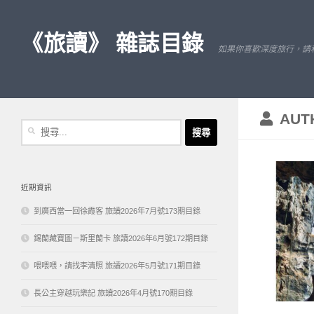
Skip to content
《旅讀》 雜誌目錄
如果你喜歡深度旅行，請
AUT
搜
尋
關
鍵
字:
近期資訊
到廣西當一回徐霞客 旅讀2026年7月號173期目錄
錫蘭藏寶圖－斯里蘭卡 旅讀2026年6月號172期目錄
喂喂喂，請找李清照 旅讀2026年5月號171期目錄
長公主穿越玩樂記 旅讀2026年4月號170期目錄