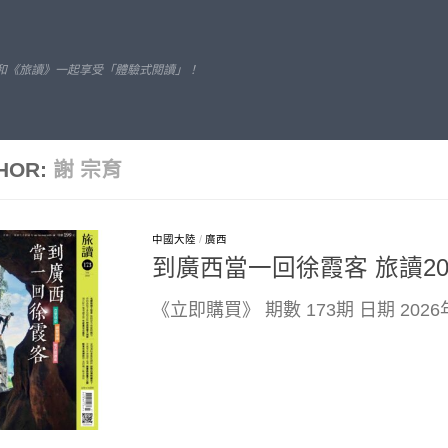
和《旅讀》一起享受「體驗式閱讀」！
HOR:
謝 宗育
中國大陸
/
廣西
到廣西當一回徐霞客 旅讀20
《立即購買》 期數 173期 日期 202