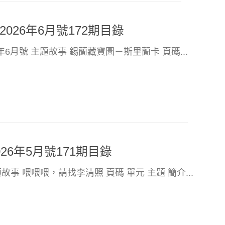
026年6月號172期目錄
6年6月號 主題故事 錫蘭藏寶圖－斯里蘭卡 頁碼...
26年5月號171期目錄
題故事 喂喂喂，請找李清照 頁碼 單元 主題 簡介...