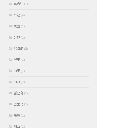
富春江
(1)
寧波
(4)
寮國
(1)
少林
(1)
尼泊爾
(2)
屏東
(3)
山東
(4)
山西
(2)
峇厘島
(1)
峇里島
(1)
峨嵋
(1)
川西
(1)