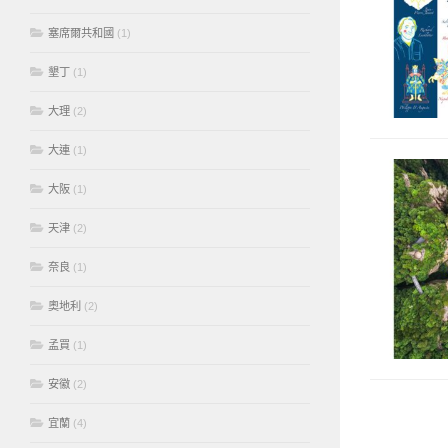
塞席爾共和國
(1)
墾丁
(1)
大理
(2)
大連
(1)
大阪
(1)
天津
(2)
奈良
(1)
奧地利
(2)
孟買
(1)
安徽
(2)
宜蘭
(4)