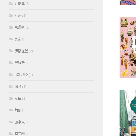
九寨溝
(3)
九州
(1)
京畿道
(1)
京都
(3)
伊斯坦堡
(2)
俄羅斯
(1)
保加利亞
(1)
倫敦
(3)
元曲
(1)
內蒙
(5)
加拿大
(1)
匈牙利
(1)