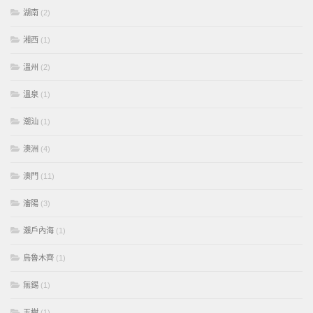
湖南
(2)
湘西
(1)
溫州
(2)
溫泉
(1)
潮汕
(1)
澳洲
(4)
澳門
(11)
瀋陽
(3)
瀨戶內海
(1)
烏魯木齊
(1)
無錫
(1)
玉樹
(1)