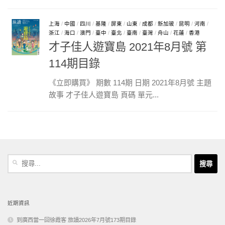
上海
/
中國
/
四川
/
基隆
/
屏東
/
山東
/
成都
/
新加玻
/
昆明
/
河南
/
浙江
/
海口
/
澳門
/
臺中
/
臺北
/
臺南
/
臺灣
/
舟山
/
花蓮
/
香港
才子佳人遊寶島 2021年8月號 第
114期目錄
《立即購買》 期數 114期 日期 2021年8月號 主題
故事 才子佳人遊寶島 頁碼 單元...
搜
尋
關
鍵
字:
近期資訊
到廣西當一回徐霞客 旅讀2026年7月號173期目錄