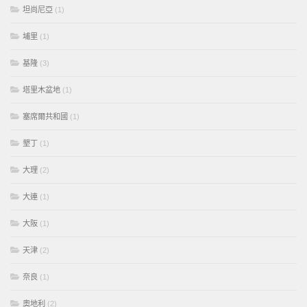
坦尚尼亞
(1)
埔里
(1)
基隆
(3)
塔里木盆地
(1)
塞席爾共和國
(1)
墾丁
(1)
大理
(2)
大連
(1)
大阪
(1)
天津
(2)
奈良
(1)
奧地利
(2)