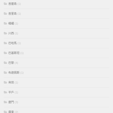
峇厘島
(1)
峇里島
(1)
峨嵋
(1)
川西
(1)
巴哈馬
(1)
巴基斯坦
(1)
巴黎
(4)
布達佩斯
(1)
帛琉
(1)
平戶
(1)
廈門
(3)
廣東
(2)