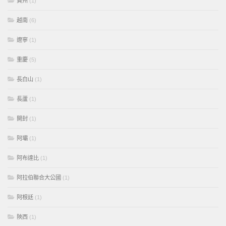
貴州
(1)
越南
(6)
遼寧
(1)
重慶
(5)
長白山
(1)
長蘆
(1)
開封
(1)
阿壩
(1)
阿布達比
(1)
阿拉伯聯合大公國
(1)
阿根廷
(1)
陝西
(1)