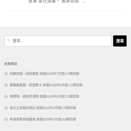
故事 繁花落盡‧ 舊夢如煙 ...
搜
尋
關
鍵
字:
近期資訊
到廣西當一回徐霞客 旅讀2026年7月號173期目錄
錫蘭藏寶圖－斯里蘭卡 旅讀2026年6月號172期目錄
喂喂喂，請找李清照 旅讀2026年5月號171期目錄
長公主穿越玩樂記 旅讀2026年4月號170期目錄
布達佩斯兩個靈魂 旅讀2026年3月號169期目錄