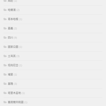
周莊
(1)
哈爾濱
(2)
哥本哈根
(1)
嘉義
(2)
四川
(9)
國家公園
(1)
土耳其
(3)
坦尚尼亞
(1)
埔里
(1)
基隆
(3)
塔里木盆地
(1)
塞席爾共和國
(1)