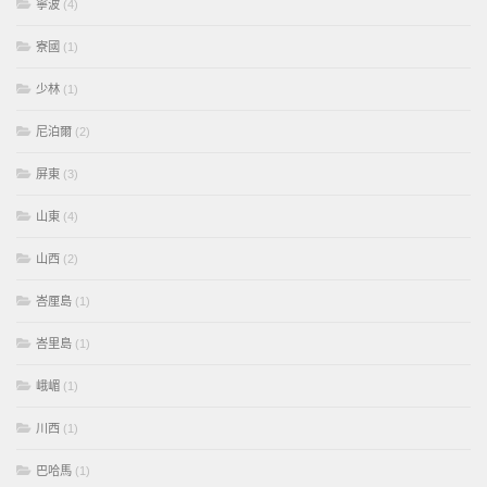
寧波
(4)
寮國
(1)
少林
(1)
尼泊爾
(2)
屏東
(3)
山東
(4)
山西
(2)
峇厘島
(1)
峇里島
(1)
峨嵋
(1)
川西
(1)
巴哈馬
(1)