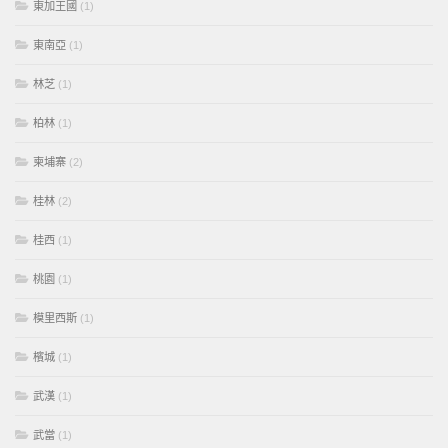
東加王國
(1)
東南亞
(1)
林芝
(1)
柏林
(1)
柬埔寨
(2)
桂林
(2)
桂西
(1)
桃園
(1)
模里西斯
(1)
檳城
(1)
武漢
(1)
武當
(1)