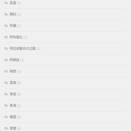
長蘆
(1)
開封
(1)
阿壩
(1)
阿布達比
(1)
阿拉伯聯合大公國
(1)
阿根廷
(1)
陝西
(1)
雲南
(6)
青島
(3)
青海
(1)
韓國
(8)
首爾
(6)