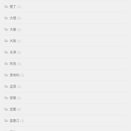
墾丁
(1)
大理
(2)
大連
(1)
大阪
(1)
天津
(2)
奈良
(1)
奧地利
(2)
孟買
(1)
安徽
(2)
宜蘭
(4)
富春江
(1)