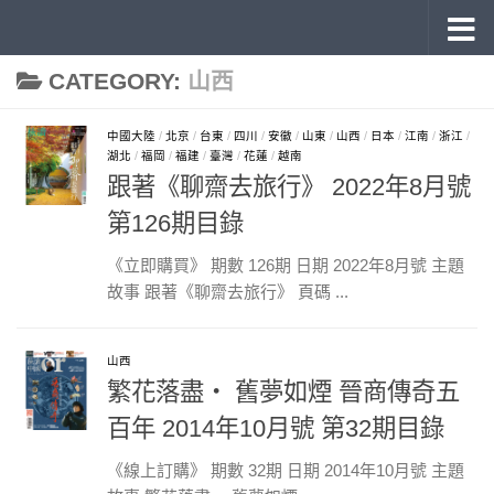
《旅讀》 雜誌目錄
Skip to content
CATEGORY:
山西
中國大陸
/
北京
/
台東
/
四川
/
安徽
/
山東
/
山西
/
日本
/
江南
/
浙江
/
湖北
/
福岡
/
福建
/
臺灣
/
花蓮
/
越南
跟著《聊齋去旅行》 2022年8月號
第126期目錄
《立即購買》 期數 126期 日期 2022年8月號 主題
故事 跟著《聊齋去旅行》 頁碼 ...
山西
繁花落盡‧ 舊夢如煙 晉商傳奇五
百年 2014年10月號 第32期目錄
《線上訂購》 期數 32期 日期 2014年10月號 主題