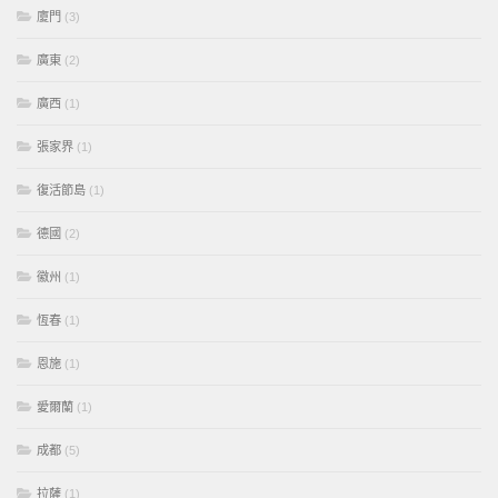
廈門
(3)
廣東
(2)
廣西
(1)
張家界
(1)
復活節島
(1)
德國
(2)
徽州
(1)
恆春
(1)
恩施
(1)
愛爾蘭
(1)
成都
(5)
拉薩
(1)