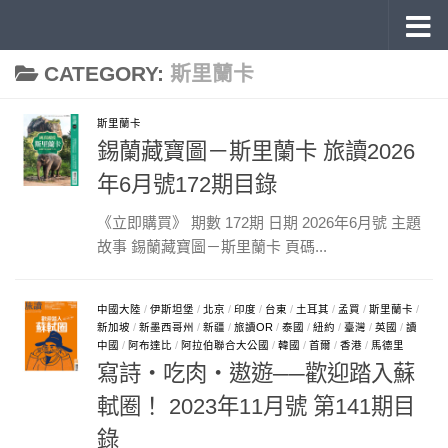
《旅讀》 雜誌目錄
Skip to content
CATEGORY:
斯里蘭卡
斯里蘭卡
錫蘭藏寶圖－斯里蘭卡 旅讀2026
年6月號172期目錄
《立即購買》 期數 172期 日期 2026年6月號 主題
故事 錫蘭藏寶圖－斯里蘭卡 頁碼...
中國大陸
/
伊斯坦堡
/
北京
/
印度
/
台東
/
土耳其
/
孟買
/
斯里蘭卡
/
新加坡
/
新墨西哥州
/
新疆
/
旅讀OR
/
泰國
/
紐約
/
臺灣
/
英國
/
讀
中國
/
阿布達比
/
阿拉伯聯合大公國
/
韓國
/
首爾
/
香港
/
馬德里
寫詩‧吃肉‧遨遊──歡迎踏入蘇
軾圈！ 2023年11月號 第141期目
錄