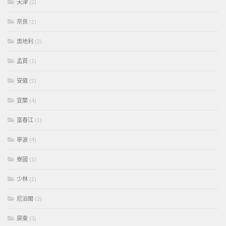
天津
(2)
奈良
(1)
奧地利
(2)
孟買
(1)
安徽
(2)
宜蘭
(4)
富春江
(1)
寧波
(4)
寮國
(1)
少林
(1)
尼泊爾
(2)
屏東
(3)