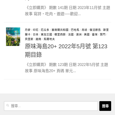
《立即購買》 期數 141期 日期 2023年11月號 主題
故事 寫詩‧吃肉‧遨遊──歡迎...
丹麥
/
印尼
/
厄瓜多
/
塞席爾共和國
/
巴哈馬
/
帛琉
/
復活節島
/
斯里
蘭卡
/
日本
/
東加王國
/
模里西斯
/
法國
/
澳洲
/
美國
/
臺灣
/
葉門
/
貝里斯
/
越南
/
馬爾地夫
原味海島20+ 2022年5月號 第123
期目錄
《立即購買》 期數 123期 日期 2022年5月號 主題
故事 原味海島20+ 頁碼 單元...
搜
尋
關