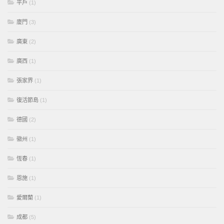
平戶
(1)
廈門
(3)
廣東
(2)
廣西
(1)
張家界
(1)
復活節島
(1)
德國
(2)
徽州
(1)
恆春
(1)
恩施
(1)
愛爾蘭
(1)
成都
(5)