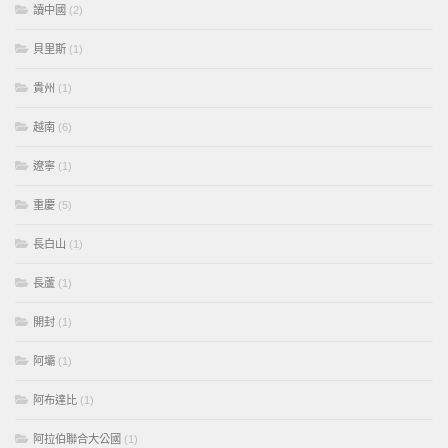
讀中國
(2)
貝里斯
(1)
貴州
(1)
越南
(6)
遼寧
(1)
重慶
(5)
長白山
(1)
長蘆
(1)
開封
(1)
阿壩
(1)
阿布達比
(1)
阿拉伯聯合大公國
(1)