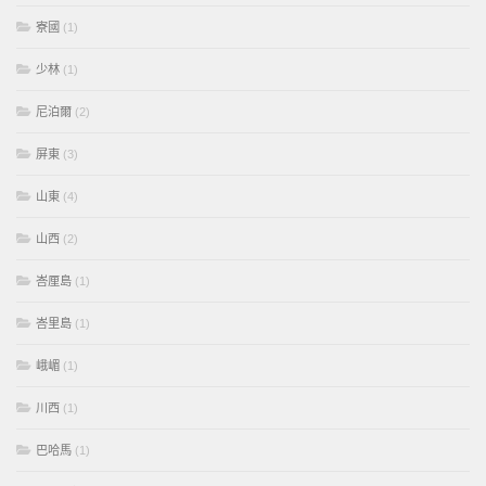
寮國
(1)
少林
(1)
尼泊爾
(2)
屏東
(3)
山東
(4)
山西
(2)
峇厘島
(1)
峇里島
(1)
峨嵋
(1)
川西
(1)
巴哈馬
(1)