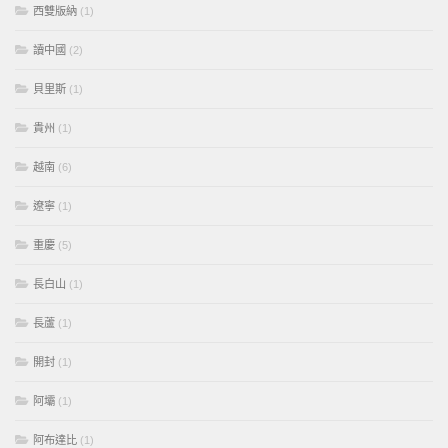
西雙版納
(1)
讀中國
(2)
貝里斯
(1)
貴州
(1)
越南
(6)
遼寧
(1)
重慶
(5)
長白山
(1)
長蘆
(1)
開封
(1)
阿壩
(1)
阿布達比
(1)