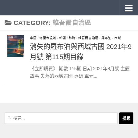
《旅讀》 雜誌目錄
Skip to content
CATEGORY:
維吾爾自治區
中國
/
塔里木盆地
/
新疆
/
絲路
/
維吾爾自治區
/
羅布泊
/
西域
消失的羅布泊與西域古國 2021年9
月號 第115期目錄
《立即購買》 期數 115期 日期 2021年9月號 主題
故事 失落的西域古國 頁碼 單元...
搜
尋
關
鍵
字: