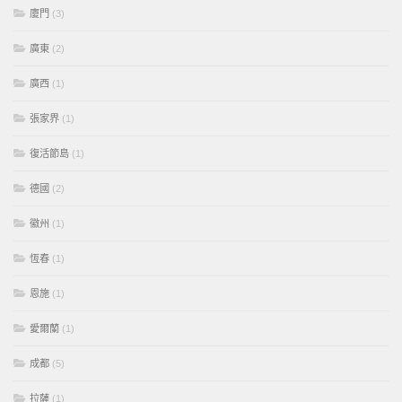
廈門
(3)
廣東
(2)
廣西
(1)
張家界
(1)
復活節島
(1)
德國
(2)
徽州
(1)
恆春
(1)
恩施
(1)
愛爾蘭
(1)
成都
(5)
拉薩
(1)