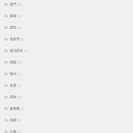
廈門
(3)
廣東
(2)
廣西
(1)
張家界
(1)
復活節島
(1)
德國
(2)
徽州
(1)
恆春
(1)
恩施
(1)
愛爾蘭
(1)
成都
(5)
拉薩
(1)