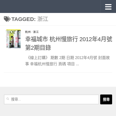
《旅讀》 雜誌目錄
Skip to content
TAGGED:
浙江
杭州
/
浙江
幸福城市 杭州慢旅行 2012年4月號
第2期目錄
《線上訂購》 期數 2期 日期 2012年4月號 封面故
事 幸福杭州慢旅行 頁碼 項目 ...
搜
尋
關
鍵
字: