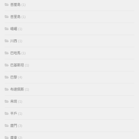
峇厘島
(1)
峇里島
(1)
峨嵋
(1)
川西
(1)
巴哈馬
(1)
巴基斯坦
(1)
巴黎
(4)
布達佩斯
(1)
帛琉
(1)
平戶
(1)
廈門
(3)
廣東
(2)