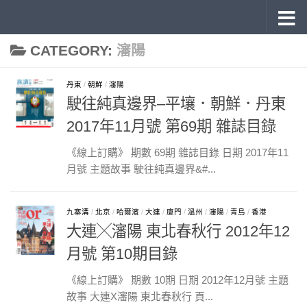
《旅讀》 雜誌目錄
Skip to content
CATEGORY:
瀋陽
丹東
/
朝鮮
/
瀋陽
駛往純真邊界–平壤．朝鮮．丹東
2017年11月號 第69期 雜誌目錄
《線上訂購》 期數 69期 雜誌目錄 日期 2017年11
月號 主題故事 駛往純真邊界&#...
九寨溝
/
北京
/
哈爾濱
/
大連
/
廈門
/
溫州
/
瀋陽
/
青島
/
香港
大連╳瀋陽 東北春秋行 2012年12
月號 第10期目錄
《線上訂購》 期數 10期 日期 2012年12月號 主題
故事 大連X瀋陽 東北春秋行 頁...