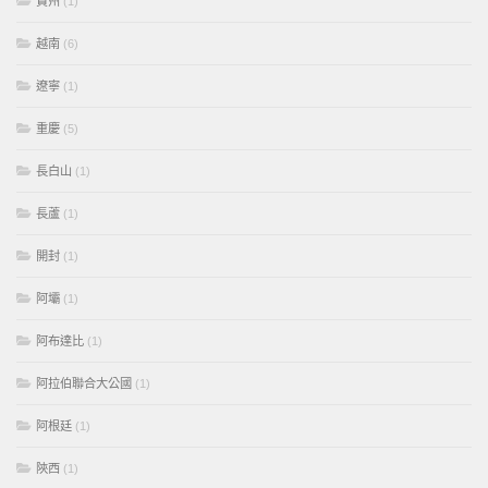
貴州
(1)
越南
(6)
遼寧
(1)
重慶
(5)
長白山
(1)
長蘆
(1)
開封
(1)
阿壩
(1)
阿布達比
(1)
阿拉伯聯合大公國
(1)
阿根廷
(1)
陝西
(1)