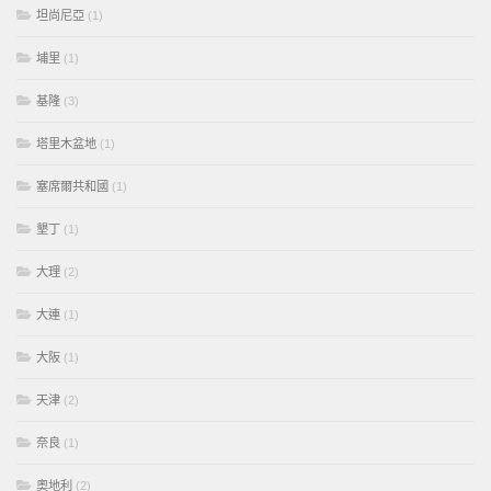
坦尚尼亞
(1)
埔里
(1)
基隆
(3)
塔里木盆地
(1)
塞席爾共和國
(1)
墾丁
(1)
大理
(2)
大連
(1)
大阪
(1)
天津
(2)
奈良
(1)
奧地利
(2)