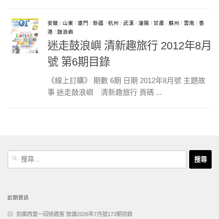
安徽
/
山東
/
廈門
/
新疆
/
杭州
/
武漢
/
瀋陽
/
甘肅
/
蘇州
/
雲南
/
香
港
/
鼓浪嶼
迷走鼓浪嶼 清新趣旅行 2012年8月
號 第6期目錄
《線上訂購》 期數 6期 日期 2012年8月號 主題故
事 迷走鼓浪嶼 清新趣旅行 頁碼 ...
搜
尋
關
鍵
字:
近期資訊
到廣西當一回徐霞客 旅讀2026年7月號173期目錄