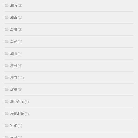
湖南
(2)
湘西
(1)
溫州
(2)
溫泉
(1)
潮汕
(1)
澳洲
(4)
澳門
(11)
瀋陽
(3)
瀨戶內海
(1)
烏魯木齊
(1)
無錫
(1)
玉樹
(1)