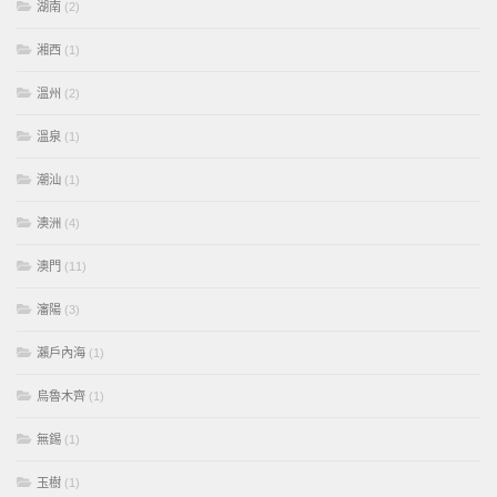
湖南
(2)
湘西
(1)
溫州
(2)
溫泉
(1)
潮汕
(1)
澳洲
(4)
澳門
(11)
瀋陽
(3)
瀨戶內海
(1)
烏魯木齊
(1)
無錫
(1)
玉樹
(1)