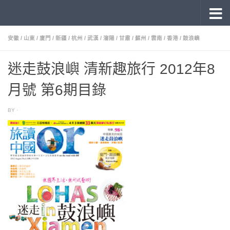
《旅讀》 雜誌目錄
Skip to content
安徽
/
山東
/
廈門
/
新疆
/
杭州
/
武漢
/
瀋陽
/
甘肅
/
蘇州
/
雲南
/
香港
/
鼓浪嶼
迷走鼓浪嶼 清新趣旅行 2012年8
月號 第6期目錄
BY
·