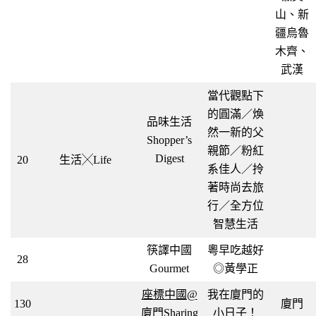
山、新
疆烏魯
木齊、
武漢
當代觀點下
的圓滿／煥
品味生活
然一新的父
Shopper’s
親節／粉紅
Digest
20
生活╳Life
系佳人／拎
著時尚去旅
行／全方位
智慧生活
筷譯中國
粵早吃越好
28
Gourmet
◎黃學正
座標中國@
我在廈門的
130
廈門
廈門Sharing
小日子！