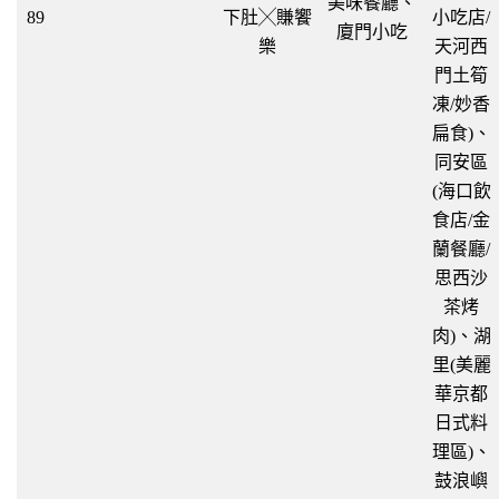
美味餐廳、
89
下肚╳賺饗
小吃店/
廈門小吃
樂
天河西
門土筍
凍/妙香
扁食)、
同安區
(海口飲
食店/金
蘭餐廳/
思西沙
茶烤
肉)、湖
里(美麗
華京都
日式料
理區)、
鼓浪嶼