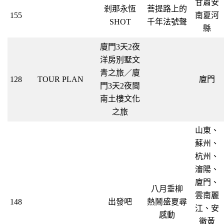
甘肅安
剎那永恆
菩提路上的
155
南夏河
SHOT
千年法號聲
縣
廈門3天2夜
洋房別墅文
青之旅／廈
128
TOUR PLAN
廈門
門3天2夜閩
南土樓文化
之旅
山東、
蘇州、
杭州、
瀋陽、
廈門、
八月垂柳
雲南麗
148
出發吧
熱鬧盛夏尋
江、安
感動
徽黃