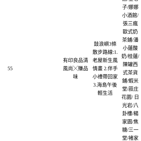
子/娜娜
小酒館/
張三瘋
歐式奶
茶鋪/潘
鼓浪嶼3條
小蓮酸
散步路線:1.
奶/桂蓮/
有印良品清
老屋新生風
陳罐西
55
風尚╳賺品
情畫 2.伴手
式茶貨
味
小禮帶回家
鋪/蝦米
3.海島午後
堂/菽庄
輕生活
花園/ 日
光岩/八
卦樓/楊
家園/焦
糖/三一
堂/褚家