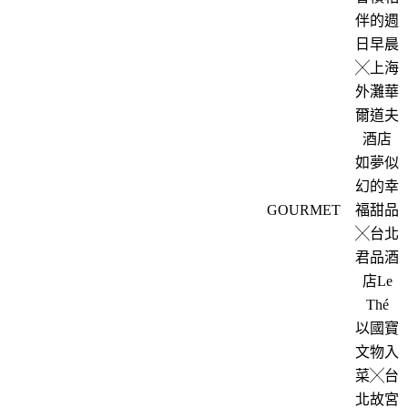
伴的週
日早晨
╳上海
外灘華
爾道夫
酒店
如夢似
幻的幸
GOURMET
福甜品
╳台北
君品酒
店Le
Thé
以國寶
文物入
菜╳台
北故宮