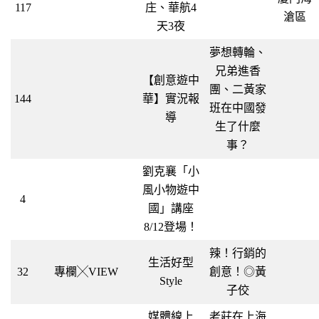
117
庄、華航4
滄區
天3夜
夢想轉輪、
兄弟進香
【創意遊中
團、二黃家
144
華】實況報
班在中國發
導
生了什麼
事？
劉克襄「小
風小物遊中
4
國」講座
8/12登場！
辣！行銷的
生活好型
32
專欄╳VIEW
創意！◎黃
Style
子佼
媒體線上
老莊在上海