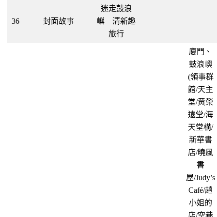
迷走鼓浪
36
封面故事
嶼 清新趣
旅行
廈門、
鼓浪嶼
(領事群
館/天主
堂/黃榮
遠堂/海
天堂構/
新華書
店/曉風
書
屋/Judy’s
Café/趙
小姐的
店/空巷