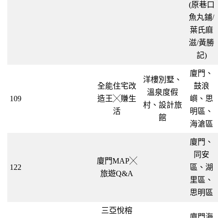
(原巷口
魚丸鋪/
葉氏麻
滋/黃勝
記)
廈門、
洋樓別墅、
全能住宅改
鼓浪
溫泉度假
109
造王╳賺生
嶼、思
村、設計旅
活
明區、
館
海滄區
廈門、
同安
廈門MAP╳
122
區、湖
旅遊Q&A
里區、
思明區
三亞悅榕
廈門海