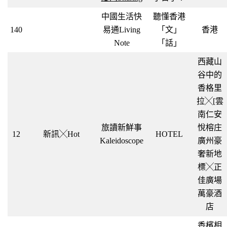
中國生活快
聽懂香港
140
易通Living
「文」
香港
Note
「話」
西藏山
谷中的
香格里
拉╳[雲
南仁安
旅讀新鮮事
悅榕庄
12
新訊╳Hot
HOTEL
Kaleidoscope
廣州豪
奢新地
標╳正
佳廣場
萬豪酒
店
香檳相