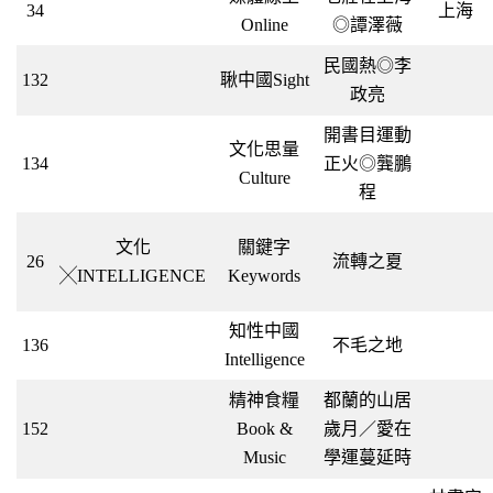
34
上海
Online
◎譚澤薇
民國熱◎李
132
䎿中國Sight
政亮
開書目運動
文化思量
134
正火◎龔鵬
Culture
程
文化
關鍵字
26
流轉之夏
╳INTELLIGENCE
Keywords
知性中國
136
不毛之地
Intelligence
精神食糧
都蘭的山居
152
Book &
歲月／愛在
Music
學運蔓延時