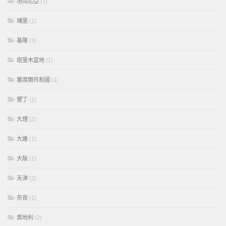
坦尚尼亞
(1)
埔里
(1)
基隆
(3)
塔里木盆地
(1)
塞席爾共和國
(1)
墾丁
(1)
大理
(2)
大連
(1)
大阪
(1)
天津
(2)
奈良
(1)
奧地利
(2)