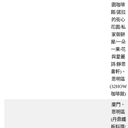
園咖啡
館/諾拉
的街心
花園/私
家御餅
屋/一朵
一果/花
與愛麗
詩/靜思
書軒)、
思明區
(32HOW
咖啡館)
廈門、
思明區
(丹鼎鐵
板料理/