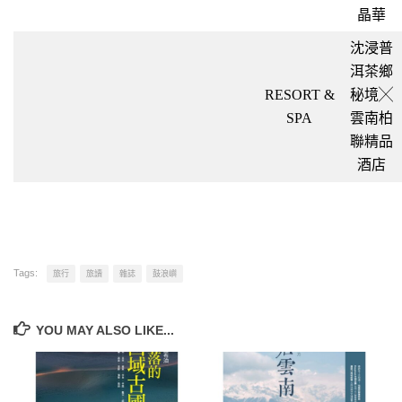
晶華
沈浸普
洱茶鄉
RESORT &
秘境╳
SPA
雲南柏
聯精品
酒店
Tags:
旅行
旅讀
雜誌
鼓浪嶼
YOU MAY ALSO LIKE...