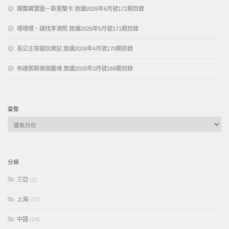
錫蘭藏寶圖－斯里蘭卡 旅讀2026年6月號172期目錄
喂喂喂，請找李清照 旅讀2026年5月號171期目錄
長公主穿越玩樂記 旅讀2026年4月號170期目錄
布達佩斯兩個靈魂 旅讀2026年3月號169期目錄
彙整
彙
整
分類
三亞
(2)
上海
(17)
中國
(24)