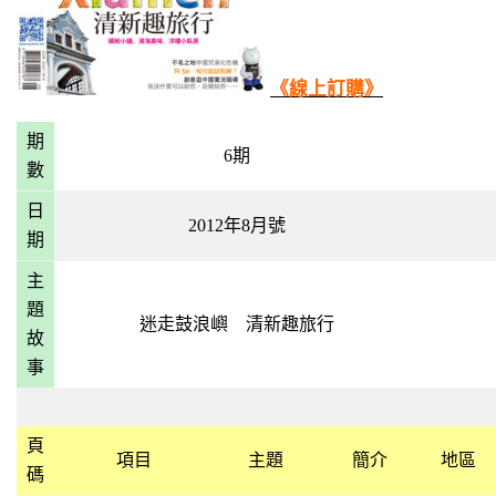
《線上訂購》
期
6期
數
日
2012年8月號
期
主
題
迷走鼓浪嶼 清新趣旅行
故
事
頁
項目
主題
簡介
地區
碼