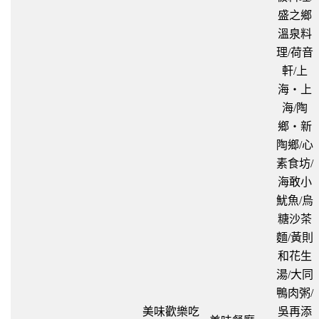
盛之鄉
溫泉料
理/荷音
軒/上
海‧上
海/陶
鄉‧新
陶鄉/心
素食坊/
海敢小
魷魚/烏
糖沙茶
麵/黃則
和花生
湯/大同
鴨肉粥/
美味歡樂吃
吳再添