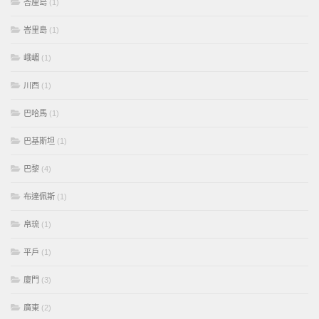
峇厘島
(1)
峇里島
(1)
峨嵋
(1)
川西
(1)
巴哈馬
(1)
巴基斯坦
(1)
巴黎
(4)
布達佩斯
(1)
帛琉
(1)
平戶
(1)
廈門
(3)
廣東
(2)