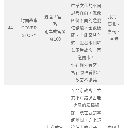
中華文化的不同
思考面向，就像
最強「宮」
北京、
封面故事
四條不同的遊戲
略
臺北、
44
COVER
任務線，全數破
兩岸故宮闖
嘉義、
STORY
關，方能窺其全
關100
香港
豹。跟著本刊解
鎖兩岸故宮一百
道關卡！
你在櫥外看宮，
宮在物裡看你／
故宮不思議
在北京故宮，尤
其不可錯過古老
宮殿的種種細
節。現在就請拿
起地圖，穿上舒
北京故宮
適好走的鞋子，
中國大