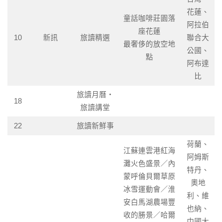
花蓮、
童話咖啡莊園落
阿拉伯
座花蓮
10
新訊
旅讀精選
聯合大
最奢侈的放空地
公國、
點
阿布達
比
旅讀月曆‧
18
旅讀講堂
22
旅讀新鮮事
荷蘭、
江蘇連雲港紅海
阿姆斯
灘火色盛景／內
特丹、
蒙呼倫貝爾草原
奧地
冰雪運動會／淮
利、維
安白馬湖農場豐
也納、
收的勝景／哈爾
中國大