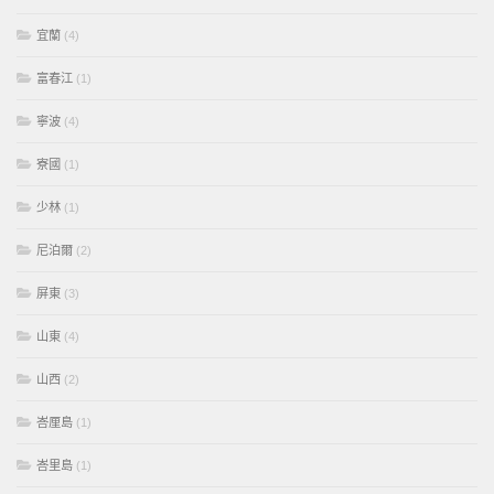
宜蘭
(4)
富春江
(1)
寧波
(4)
寮國
(1)
少林
(1)
尼泊爾
(2)
屏東
(3)
山東
(4)
山西
(2)
峇厘島
(1)
峇里島
(1)