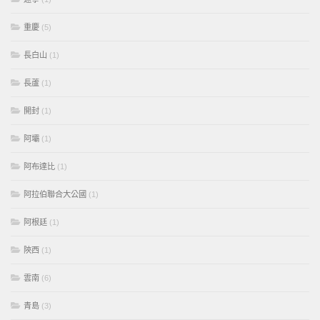
重慶
(5)
長白山
(1)
長蘆
(1)
開封
(1)
阿壩
(1)
阿布達比
(1)
阿拉伯聯合大公國
(1)
阿根廷
(1)
陝西
(1)
雲南
(6)
青島
(3)