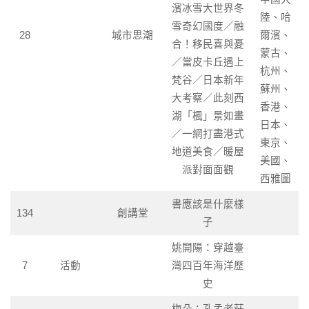
濱冰雪大世界冬
陸、哈
雪奇幻國度／融
28
城市思潮
爾濱、
合！移民喜與憂
蒙古、
／當皮卡丘遇上
杭州、
梵谷／日本新年
蘇州、
大考察／此刻西
香港、
湖「楓」景如畫
日本、
／一網打盡港式
東京、
地道美食／暖屋
美國、
派對面面觀
西雅圖
書應該是什麼樣
134
創講堂
子
姚開陽：穿越臺
7
活動
灣四百年海洋歷
史