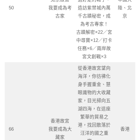
50
我要成為考
造訪紫禁城內萬
陸、北
古家
千古蹟秘密，成
京
為考古專家！
古蹟解密×22／宮
中尋寶×12／打卡
任務×6／兩岸故
宮文創戰×3
從香港故宮望向
海洋，你彷彿化
身手握重金、慧
眼識物的大收藏
家，目光掃向五
湖四海，在這座
繁華的貿易之
香港故宮
港，找回散落於
66
我要成為大
香港
汪洋的國之重
藏家