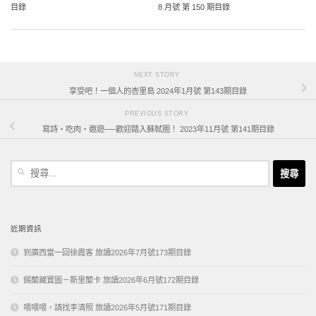
目錄
8 月號 第 150 期目錄
NEXT STORY
享受吧！一個人的峇里島 2024年1月號 第143期目錄
PREVIOUS STORY
寫詩‧吃肉‧遨遊──歡迎踏入蘇軾圈！ 2023年11月號 第141期目錄
搜
尋
關
鍵
字:
近期資訊
到廣西當一回徐霞客 旅讀2026年7月號173期目錄
錫蘭藏寶圖－斯里蘭卡 旅讀2026年6月號172期目錄
喂喂喂，請找李清照 旅讀2026年5月號171期目錄