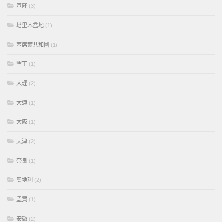
基隆
(3)
塔里木盆地
(1)
塞席爾共和國
(1)
墾丁
(1)
大理
(2)
大連
(1)
大阪
(1)
天津
(2)
奈良
(1)
奧地利
(2)
孟買
(1)
安徽
(2)