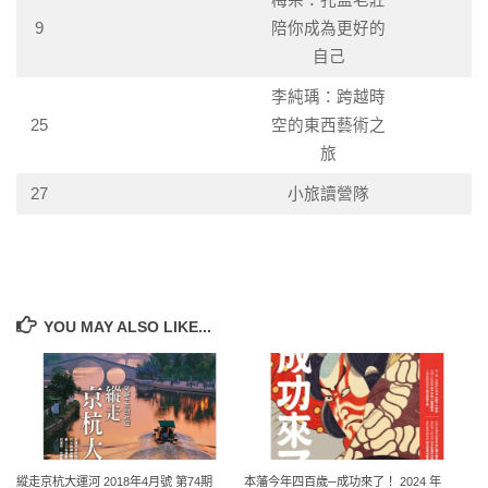
梅朵：孔孟老莊
9
陪你成為更好的
自己
李純瑀：跨越時
25
空的東西藝術之
旅
27
小旅讀營隊
YOU MAY ALSO LIKE...
縱走京杭大運河 2018年4月號 第74期
本藩今年四百歲─成功來了！ 2024 年