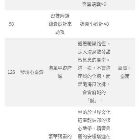
宮雲端戰×2
密技解鎖
98
錦囊妙計來
錦囊小妙計×8
助攻
循著暖陽路徑，
走入渾身散發甜
蜜氣息的臺南。
海風中遊府
這一次，不嘗這
臺灣、
126
發現心臺灣
城
座城的全糖，而
臺南
是隨海風吹拂，
會會府城的
「鹹」。
坐落於世界文化
遺產龍坡邦的核
心地帶，精奢典
繁華落盡的
麗的安縵塔迦在