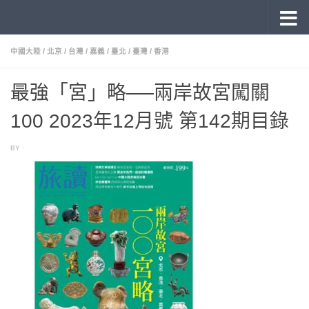
《旅讀》 雜誌目錄
Skip to content
中國大陸
/
北京
/
台灣
/
嘉義
/
臺北
/
臺灣
/
香港
最強「宮」略──兩岸故宮闖關
100 2023年12月號 第142期目錄
BY
·