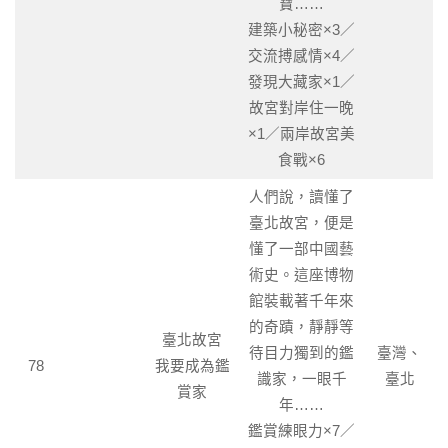
寶……
建築小秘密×3／
交流搏感情×4／
發現大藏家×1／
故宮對岸住一晚
×1／兩岸故宮美
食戰×6
人們說，讀懂了
臺北故宮，便是
懂了一部中國藝
術史。這座博物
館裝載著千年來
的奇蹟，靜靜等
臺北故宮
待目力獨到的鑑
臺灣、
78
我要成為鑑
識家，一眼千
臺北
賞家
年……
鑑賞練眼力×7／