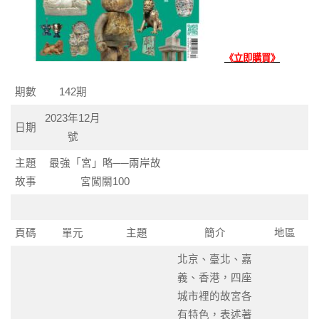
《立即購買》
期數
142期
2023年12月
日期
號
主題
最強「宮」略──兩岸故
故事
宮闖關100
頁碼
單元
主題
簡介
地區
北京、臺北、嘉
義、香港，四座
城市裡的故宮各
有特色，表述著