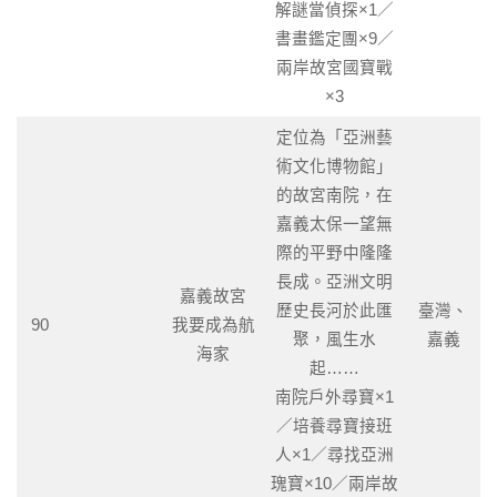
解謎當偵探×1／
書畫鑑定團×9／
兩岸故宮國寶戰
×3
定位為「亞洲藝
術文化博物館」
的故宮南院，在
嘉義太保一望無
際的平野中隆隆
長成。亞洲文明
嘉義故宮
歷史長河於此匯
臺灣、
90
我要成為航
聚，風生水
嘉義
海家
起……
南院戶外尋寶×1
／培養尋寶接班
人×1／尋找亞洲
瑰寶×10／兩岸故