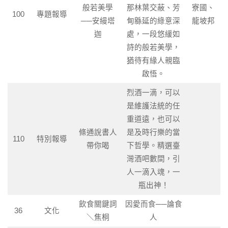
般若美學
那林葉交蔽、芳
寮國、
100
專題報導
──安縵塔
甸緜延的綠意深
龍坡邦
迦
處，一段悠緩如
詩的般若美學，
猶待有緣人親臨
啟悟。
烈酒一滴，可以
是維護法統的任
重道遠，也可以
條通說書人
是及時行樂的當
110
特別報導
帶你喝
下哲學。精選臺
灣酒吧數間，引
人一滴入魂，一
瓶出神！
飲食關鍵詞
因愛而食──論食
36
文化
＼焦桐
人