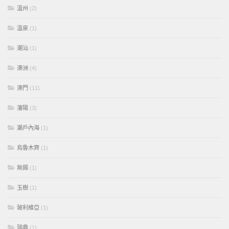
溫州
(2)
溫泉
(1)
潮汕
(1)
澳洲
(4)
澳門
(11)
瀋陽
(3)
瀨戶內海
(1)
烏魯木齊
(1)
無錫
(1)
玉樹
(1)
玻利維亞
(1)
瑞典
(1)