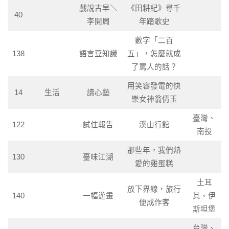
戲說古早＼
《田耕紀》尋千
40
李開周
年踏歌史
數字「二百
138
語言豆知識
五」，怎麼就成
了罵人的話？
用笑容發電的快
14
生活
讀心塾
樂女神翁倩玉
臺灣、
122
試住報告
溪山行館
南投
那些年，我們熱
130
臺味江湖
愛的雞蛋糕
土耳
放下界線，旅行
140
一幅遊畫
其、伊
便成作客
斯坦堡
台灣、