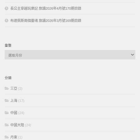
長公主穿越玩樂記 旅讀2026年4月號170期目錄
布達佩斯兩個靈魂 旅讀2026年3月號169期目錄
彙整
彙
整
分類
三亞
(2)
上海
(17)
中國
(24)
中國大陸
(24)
丹東
(1)