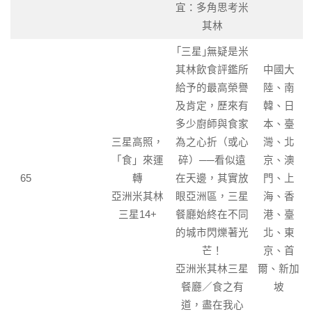
宜：多角思考米
其林
｢三星｣無疑是米
其林飲食評鑑所
中國大
給予的最高榮譽
陸、南
及肯定，歷來有
韓、日
多少廚師與食家
本、臺
三星高照，
為之心折（或心
灣、北
「食」來運
碎）──看似遠
京、澳
65
轉
在天邊，其實放
門、上
亞洲米其林
眼亞洲區，三星
海、香
三星14+
餐廳始終在不同
港、臺
的城市閃爍著光
北、東
芒！
京、首
亞洲米其林三星
爾、新加
餐廳／食之有
坡
道，盡在我心