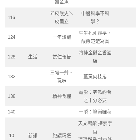
謝金魚
老皮說史＼
中醫科學不科
116
皮國立
學？
生生死死尋夢，
124
一年讀罷
酸酸楚楚寫真
將捷金鬱金香酒
128
生活
試住報告
店
三旬一艸‧
132
薑黃肉桂捲
玩味
電影：老派約會
138
精神食糧
之十分必要
140
一瞬：篁嶺曬秋
天文場館 探索宇
宙
10
新訊
旅讀精選
漂浮群島 城市綠