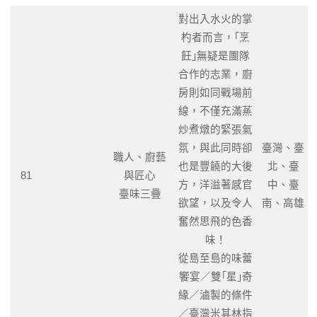
對出入水火的掌
杓者而言，｢烹
飪｣無疑是團隊
合作的志業，廚
房則如同戰場前
線，不僅充滿蒸
炒煮燉的緊張氣
氛，與此同時卻
臺灣、臺
職人、廚藝
也是豐饒的大後
北、臺
81
與匠心
方，洋溢著感官
中、臺
臺味三疊
欲望，以及令人
南、高雄
奮然思飛的色香
味！
從島至島的味蕾
饗宴／雙｢星｣奇
緣／滷製的條件
／臺灣米其林指