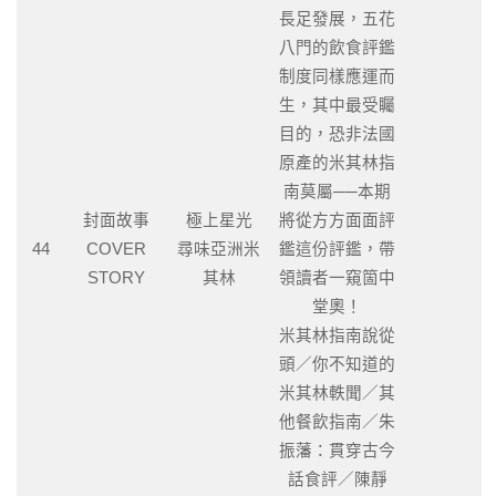
長足發展，五花
八門的飲食評鑑
制度同樣應運而
生，其中最受矚
目的，恐非法國
原產的米其林指
南莫屬──本期
封面故事
極上星光
將從方方面面評
44
COVER
尋味亞洲米
鑑這份評鑑，帶
STORY
其林
領讀者一窺箇中
堂奧！
米其林指南說從
頭／你不知道的
米其林軼聞／其
他餐飲指南／朱
振藩：貫穿古今
話食評／陳靜