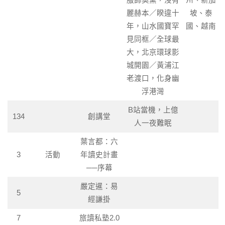
服飾奧黛，沒有
州、新加
麗赫本／睽違十
坡、泰
年，山水國寶罕
國、越南
見同框／全球最
大，北京環球影
城開園／黃浦江
老渡口，化身幽
浮港灣
B站當機，上億
134
創講堂
人一夜難眠
葉言都：六
3
活動
年讀史計畫
──序幕
嚴定暹：易
5
經謙掛
7
旅讀私塾2.0