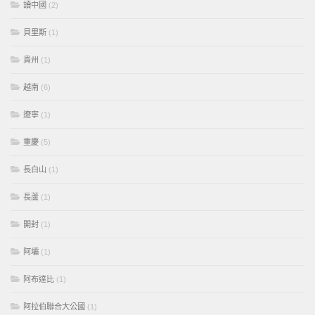
讀中國
(2)
貝里斯
(1)
貴州
(1)
越南
(6)
遼寧
(1)
重慶
(5)
長白山
(1)
長蘆
(1)
開封
(1)
阿壩
(1)
阿布達比
(1)
阿拉伯聯合大公國
(1)