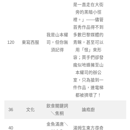
是一直走在大街
旁的黑暗小徑
裡。」——儘管
首秀作品得不到
我是山本耀
多數巴黎媒體的
120
東寫西服
司，但你無
青睞，甚至可以
須記得
用「恨」來形
容；買手們卻發
瘋似地蜂擁至山
本耀司的辦公
室，只為搶到一
件作品，連電梯
都被擠壞了！
飲食關鍵詞
36
文化
論庖廚
＼焦桐
金魚滿唐＼
40
湯姆生東方尋奇