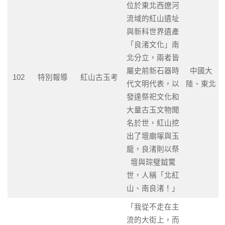
位於東北西遼河
流域的紅山遺址
與新科世界遺產
「良渚文化」南
北分立，兩者皆
屬史前新石器時
中國大
102
特別報導
紅山古玉考
代文明代表，以
陸、東北
發達祭祀文化和
大量古玉文物聞
名於世，紅山挖
出了壇廟塚與玉
龍，良渚則以祭
壇與琮璧鉞驚
世，人稱「北紅
山、南良渚！」
「我從不走在主
流的大街上，而