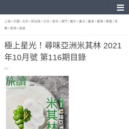
《旅讀》 雜誌目錄
Skip to content
上海
/
中國
/
北京
/
新加玻
/
日本
/
東京
/
澳門
/
臺中
/
臺北
/
臺南
/
臺灣
/
韓國
/
首
爾
/
香港
/
高雄
極上星光！尋味亞洲米其林 2021
年10月號 第116期目錄
BY
·