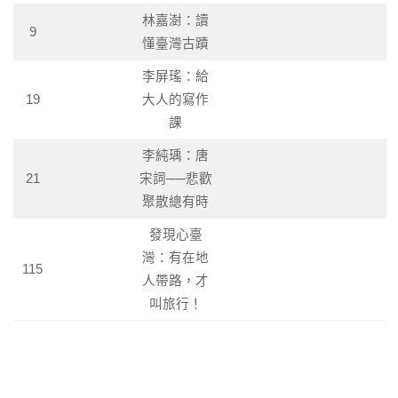
林嘉澍：讀
9
懂臺灣古蹟
李屏瑤：給
19
大人的寫作
課
李純瑀：唐
21
宋詞──悲歡
聚散總有時
發現心臺
灣：有在地
115
人帶路，才
叫旅行！