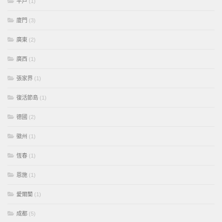
平戶
(1)
廈門
(3)
廣東
(2)
廣西
(1)
張家界
(1)
復活節島
(1)
德國
(2)
徽州
(1)
恆春
(1)
恩施
(1)
愛爾蘭
(1)
成都
(5)