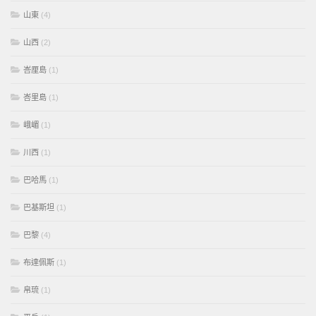
山東
(4)
山西
(2)
峇厘島
(1)
峇里島
(1)
峨嵋
(1)
川西
(1)
巴哈馬
(1)
巴基斯坦
(1)
巴黎
(4)
布達佩斯
(1)
帛琉
(1)