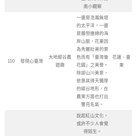
南小觀察
一邊是浩瀚無垠
的太平洋，一邊
是層巒連綿的海
岸山脈，花東因
為秀麗壯美的景
大地縱谷農
色而有「臺灣後
花蓮、臺
110
發現心臺灣
遊趣
花園」之美譽。
東
除卻山川美景，
依靠其得天獨厚
的縱谷地形，在
農業方面也打出
響亮名氣。
說起紅山文化，
或許不少人會覺
得陌生。