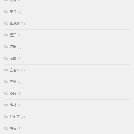
天津
(2)
奈良
(1)
奧地利
(2)
孟買
(1)
安徽
(2)
宜蘭
(4)
富春江
(1)
寧波
(4)
寮國
(1)
少林
(1)
尼泊爾
(2)
屏東
(3)