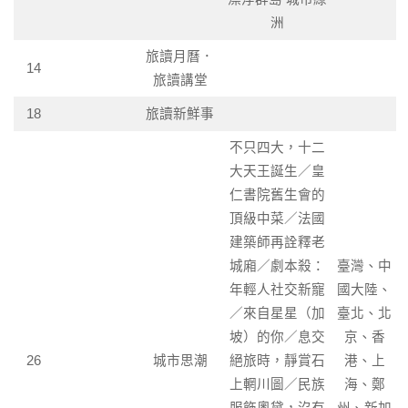
洲
旅讀月曆．
14
旅讀講堂
18
旅讀新鮮事
不只四大，十二
大天王誕生／皇
仁書院舊生會的
頂級中菜／法國
建築師再詮釋老
城廂／劇本殺：
臺灣、中
年輕人社交新寵
國大陸、
／來自星星（加
臺北、北
坡）的你／息交
京、香
26
城市思潮
絕旅時，靜賞石
港、上
上輞川圖／民族
海、鄭