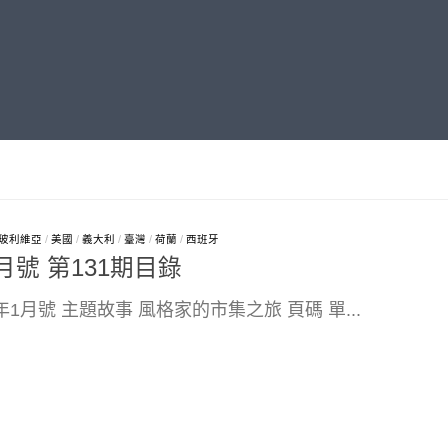
玻利維亞
/
美國
/
義大利
/
臺灣
/
荷蘭
/
西班牙
月號 第131期目錄
3年1月號 主題故事 風格家的市集之旅 頁碼 單...