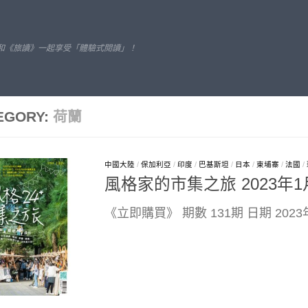
和《旅讀》一起享受「體驗式閱讀」！
EGORY:
荷蘭
中國大陸
/
保加利亞
/
印度
/
巴基斯坦
/
日本
/
柬埔寨
/
法國
/
風格家的市集之旅 2023年1
《立即購買》 期數 131期 日期 202