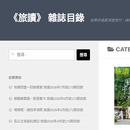
Skip to content
《旅讀》 雜誌目錄
如果你喜歡深度旅行，請
CAT
搜
尋
關
鍵
字:
近期資訊
到廣西當一回徐霞客 旅讀2026年7月號173期目錄
錫蘭藏寶圖－斯里蘭卡 旅讀2026年6月號172期目錄
喂喂喂，請找李清照 旅讀2026年5月號171期目錄
長公主穿越玩樂記 旅讀2026年4月號170期目錄