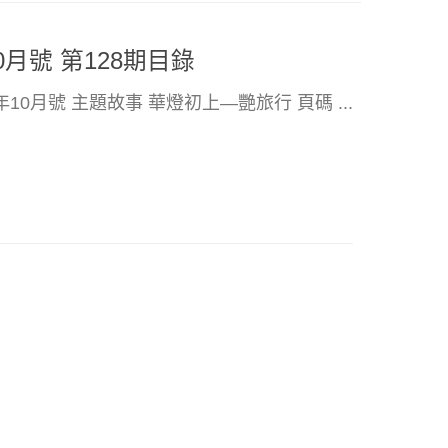
0月號 第128期目錄
2年10月號 主題故事 華燈初上—艷旅行 頁碼 ...