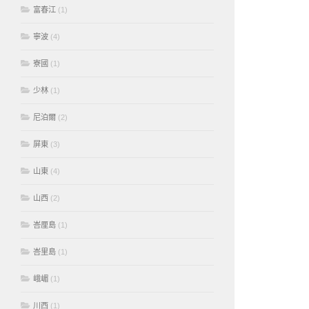
富春江
(1)
寧波
(4)
寮國
(1)
少林
(1)
尼泊爾
(2)
屏東
(3)
山東
(4)
山西
(2)
峇厘島
(1)
峇里島
(1)
峨嵋
(1)
川西
(1)