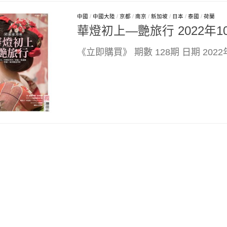
中國
/
中國大陸
/
京都
/
南京
/
新加坡
/
日本
/
泰國
/
荷蘭
華燈初上—艷旅行 2022年1
《立即購買》 期數 128期 日期 202