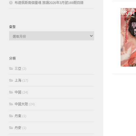
布達佩斯兩個靈魂 旅讀2026年3月號169期目錄
彙整
彙
整
分類
三亞
(2)
上海
(17)
中國
(24)
中國大陸
(24)
丹東
(1)
丹麥
(1)