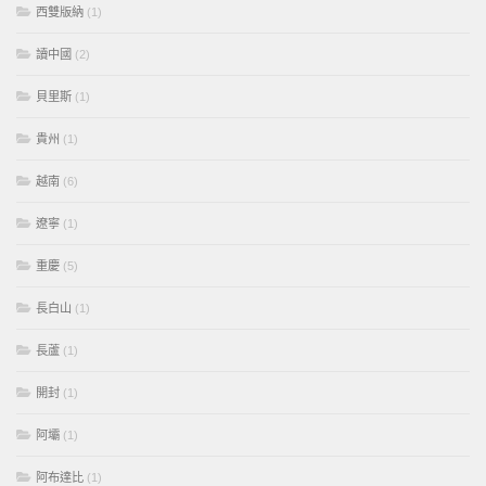
西雙版納
(1)
讀中國
(2)
貝里斯
(1)
貴州
(1)
越南
(6)
遼寧
(1)
重慶
(5)
長白山
(1)
長蘆
(1)
開封
(1)
阿壩
(1)
阿布達比
(1)