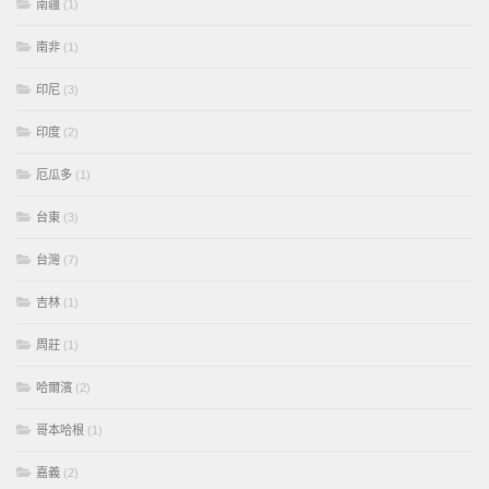
南疆
(1)
南非
(1)
印尼
(3)
印度
(2)
厄瓜多
(1)
台東
(3)
台灣
(7)
吉林
(1)
周莊
(1)
哈爾濱
(2)
哥本哈根
(1)
嘉義
(2)