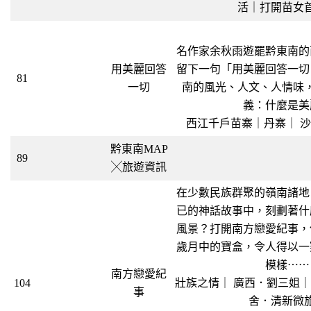
活｜打開苗女
名作家余秋雨遊罷黔東南的
用美麗回答
留下一句「用美麗回答一切
81
一切
南的風光、人文、人情味
義：什麼是美
西江千戶苗寨｜丹寨｜ 
黔東南MAP
89
╳旅遊資訊
在少數民族群聚的嶺南諸地
已的神話故事中，刻劃著什
風景？打開南方戀愛紀事，
歲月中的寶盒，令人得以一
模樣⋯⋯
南方戀愛紀
104
壯族之情｜ 廣西．劉三姐
事
舍．清新微