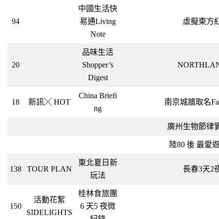
中國生活快
94
易通Living
虛擬東方
Note
品味生活
20
Shopper’s
NORTHLA
Digest
China Briefi
18
新訊╳ HOT
南京城牆取名Face
ng
廣州生物節律
陸80 後 最愛
東北夏日新
138
TOUR PLAN
長春3天2
玩法
桂林食旅團
活動花絮
150
6 天5 夜微
SIDELIGHTS
紀錄