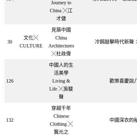
Journey to
China ╳江
才健
見築中國
文化╳
China
30
冷鋼敲擊時代新聲
CULTURE
Architectures
╳杜政偉
中國人的生
活美學
126
Living &
歡樂喜慶說
Life ╳吳駿
聲
穿越千年
Chinese
132
中國深衣的
Clothing ╳
龔元之