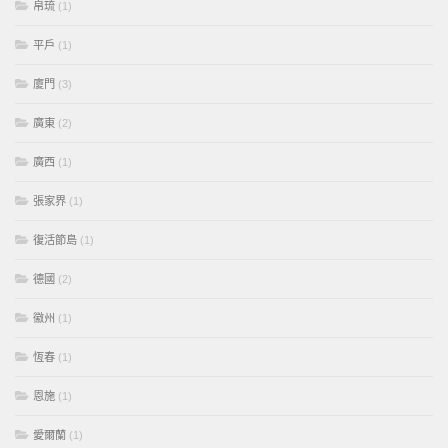
帛琉
(1)
平戶
(1)
廈門
(3)
廣東
(2)
廣西
(1)
張家界
(1)
復活節島
(1)
德國
(2)
徽州
(1)
恆春
(1)
恩施
(1)
愛爾蘭
(1)