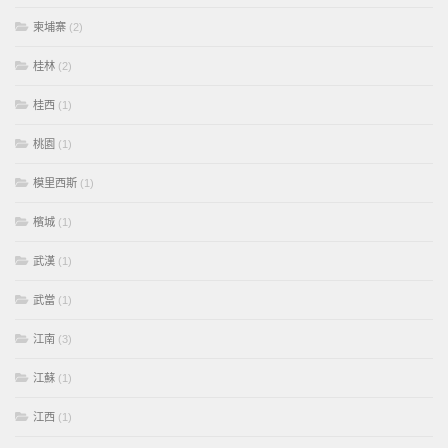
柬埔寨
(2)
桂林
(2)
桂西
(1)
桃園
(1)
模里西斯
(1)
檳城
(1)
武漢
(1)
武當
(1)
江南
(3)
江蘇
(1)
江西
(1)