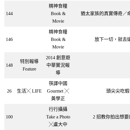
精神食糧
144
Book &
猶太家族的真實傳奇／
Movie
精神食糧
146
Book &
放下一切，就去
Movie
2014 創意遊
特別報導
148
中華實況報
Feature
導
筷譯中國
26
生活╳ LIFE
Gourmet ╳
頭尖尖吃蝦
黃學正
行行攝攝
100
Take a Photo
2 招教你拍出想
╳盧大中