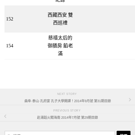
西藏西安 雙
152
西巡禮
慈禧太后的
154
御膳房 餡老
滿
NEXT STORY
曲阜·泰山·孔府宴 孔子大學開課！2014年9月號 第31期目錄
PREVIOUS STORY
赴湯蹈火闖海南 2014年7月號 第29期目錄
搜