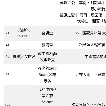
彝族之愛｜雲南．阿詩瑪｜
芳小旅行
黎族之戀｜ 海南．鹿回頭
悅榕庄．甜蜜「
活動╳
21
食講堂
8/23 酸辣貴州菜
EVENTS
41
旅講堂
跟著達人暢遊神
瞅中國Sight
34
專欄╳ VIEW
中國電影的
╳李政亮
移動的城市
36
Roam ╳楊
走在大街上，就是
志弘
我的中國科
學之旅
Science
124
稼先是妳的，也是我