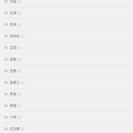
大阪
(1)
天津
(2)
奈良
(1)
奧地利
(2)
孟買
(1)
安徽
(2)
宜蘭
(4)
富春江
(1)
寧波
(4)
寮國
(1)
少林
(1)
尼泊爾
(2)