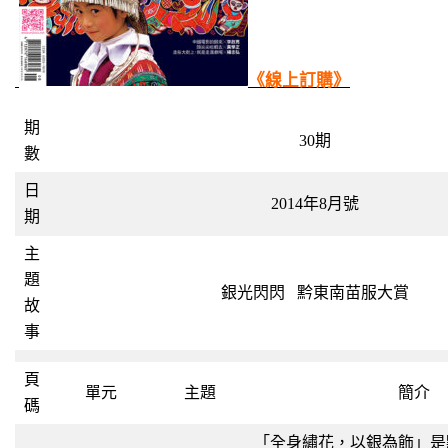
《線上訂購》
期
30期
數
日
2014年8月號
期
主
題
銀光閃閃 黔東南苗服大賞
故
事
頁
單元
主題
簡介
碼
「全身繡花，以銀為飾」是