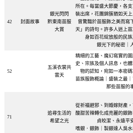
所在。每當盛大節慶，各支
銀光閃閃
裝出席，花團錦簇猶如天上
42
封面故事
黔東南苗服
曾驚豔於苗服飾之美而寫
大賞
天」的詩句。許多人迷上苗
身如百花綻放般的民族
銀光下的秘密｜
精細的工藝、魔幻寫實的圖
史、宗族及個人訊息，也體
五溪衣裳共
52
物的認知，宛如一本密碼
雲天
苗族服飾概論｜盛裝之最｜
那些苗服的
從祈福避邪、到婚嫁財產，
追尋生活的
酸甜苦辣轉化成亮麗的銀飾
71
希望之光
貞皎潔、永遠平
嗜銀．銀飾｜製銀達人吳水