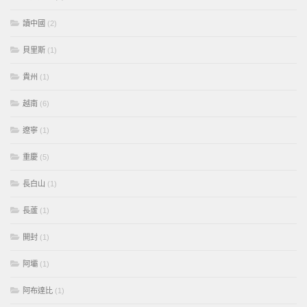
讀中國
(2)
貝里斯
(1)
貴州
(1)
越南
(6)
遼寧
(1)
重慶
(5)
長白山
(1)
長蘆
(1)
開封
(1)
阿壩
(1)
阿布達比
(1)