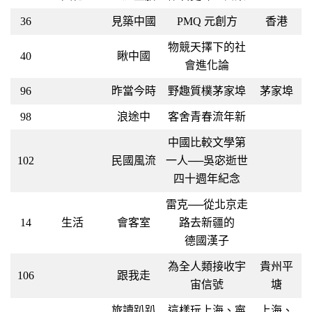
36
見築中國
PMQ 元創方
香港
物競天擇下的社
40
瞅中國
會進化論
96
昨當今時
野趣質樸茅家埠
茅家埠
98
浪途中
客舍青春流年新
中國比較文學第
102
民國風流
一人──吳宓逝世
四十週年紀念
雷克──從北京走
14
生活
會客室
路去新疆的
德國漢子
為全人類接收宇
貴州平
106
跟我走
宙信號
塘
旅讀趴趴
這樣玩上海、寧
上海、