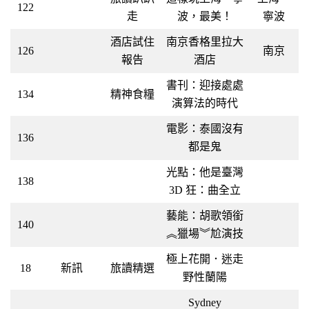
122
走
波，最美！
寧波
酒店試住
南京香格里拉大
126
南京
報告
酒店
書刊：迎接處處
134
精神食糧
演算法的時代
電影：泰國沒有
136
都是鬼
光點：他是臺灣
138
3D 狂：曲全立
藝能：胡歌領銜
140
︽獵場︾尬演技
極上花開．迷走
18
新訊
旅讀精選
野性蘭陽
Sydney