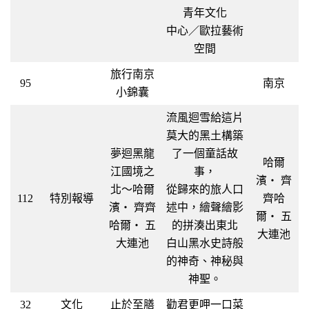
青年文化
中心／歐拉藝術
空間
旅行南京
95
南京
小錦囊
流風迴雪給這片
莫大的黑土構築
夢迴黑龍
了一個童話故
哈爾
江國境之
事，
濱‧ 齊
北～哈爾
從歸來的旅人口
112
特別報導
齊哈
濱‧ 齊齊
述中，繪聲繪影
爾‧ 五
哈爾‧ 五
的拼湊出東北
大連池
大連池
白山黑水史詩般
的神奇、神秘與
神聖。
32
文化
止於至膳
勸君更呷一口菜