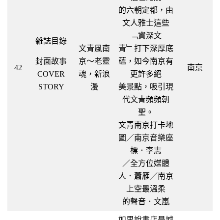
的六朝定都，由
文人雅士這些
﹁資深文
雜誌目錄
文青風南
青﹂打下深厚底
封面故事
京～老靈
蘊，如今南京有
42
南京
COVER
魂，新浪
更許多絕
STORY
漫
美景點，吸引現
代文青頻頻朝
聖。
文青南京打卡地
圖／南京音樂座
標．李志
／全方位媒體
人．蕭雁／南京
上空最溫柔
的聲音．文嵐
如果說書店是城