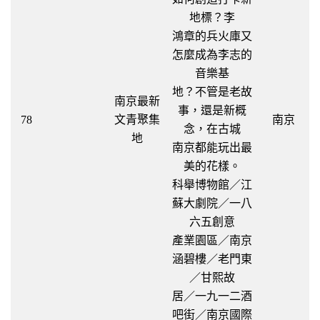
地標？李
鴻章的兵火庫又
怎麼成為李志的
音樂基
地？不管是老故
南京最新
事，還是新概
78
文青聚集
南京
念，在古城
地
南京都能玩出最
美的花樣。
科舉博物館／江
蘇大劇院／一八
六五創意
產業園區／南京
涵碧樓／老門東
／甘熙故
居／一九一二酒
吧街／南京國際