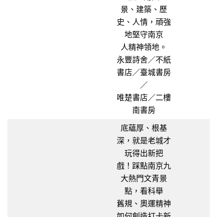
景、建築、歷
史、人情，頑強
地堅守南京
人精神領地。
永豐詩舍／不紙
書店／臺城書房
／
唯楚書店／二樓
南書房
底蘊厚、根基
深，就是老城才
玩得出新把
戲！踩點南京九
大熱門文青景
點，看科舉
舊規、奧運精神
如何創造打卡新