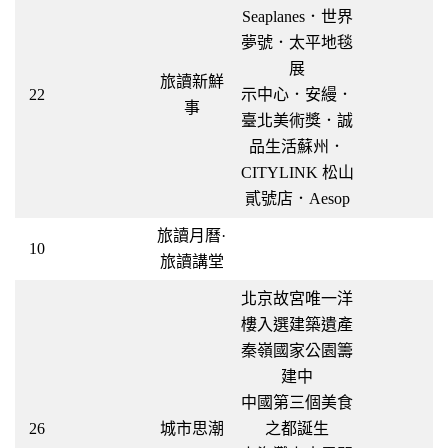
Seaplanes．世界
夢號．太平地毯
展
旅讀新鮮
22
示中心．安縵．
事
臺北美術獎．誠
品生活蘇州．
CITYLINK 松山
貳號店．Aesop
旅讀月曆·
10
旅讀講堂
北京故宮唯一洋
樓入選建築遺產
秦嶺國家公園籌
建中
中國第三個美食
26
城市思潮
之都誕生