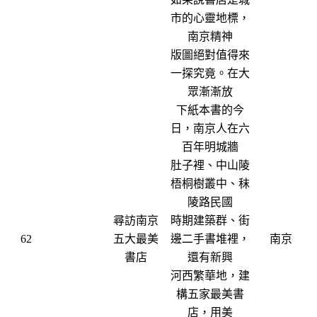
市的心靈地標，
南京精神
版圖絕對值得來
一探究竟。在大
眾漸漸放
下紙本書的今
日，南京人在六
百年明城牆
肚子裡、中山陵
梧桐樹叢中、秣
陵路民國
尋訪南京
時期建築群、街
62
五大最美
邊二手書堆裡，
南京
書店
還有新興
河西繁華地，建
構五家最美書
店，用美