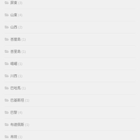
屏東
(3)
山東
(4)
山西
(2)
峇厘島
(1)
峇里島
(1)
峨嵋
(1)
川西
(1)
巴哈馬
(1)
巴基斯坦
(1)
巴黎
(4)
布達佩斯
(1)
帛琉
(1)