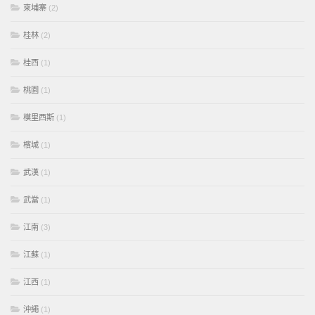
柬埔寨
(2)
桂林
(2)
桂西
(1)
桃園
(1)
模里西斯
(1)
檳城
(1)
武漢
(1)
武當
(1)
江南
(3)
江蘇
(1)
江西
(1)
沖繩
(1)