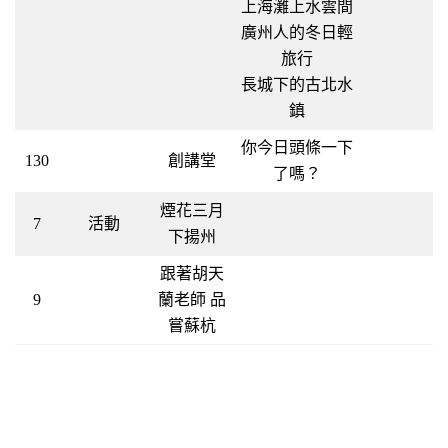
上海灘上水雲間
廣州人的冬日輕
旅行
長城下的古北水
鎮
你今日頭條一下
130
創講堂
了嗎？
煙花三月
7
活動
下揚州
跟著胡天
9
蘭老師 品
嘗蘇杭