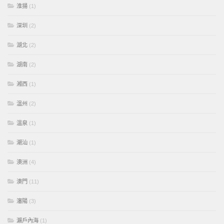
淮揚
(1)
深圳
(2)
湖北
(2)
湖南
(2)
湘西
(1)
溫州
(2)
溫泉
(1)
潮汕
(1)
澳洲
(4)
澳門
(11)
瀋陽
(3)
瀨戶內海
(1)