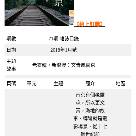
《線上訂購》
期數
71期 雜誌目錄
日期
2018年1月號
主題
老靈魂，新浪漫：文青風南京
故事
頁碼
單元
主題
簡介
地區
南京有個老靈
魂，所以更文
青，滿地的故
事、轉彎就是電
影場景，從十七
個世紀前