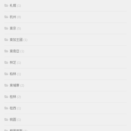
札幌
(1)
杭州
(8)
東京
(5)
東加王國
(1)
東南亞
(1)
林芝
(1)
柏林
(1)
柬埔寨
(2)
桂林
(2)
桂西
(1)
桃園
(1)