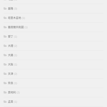
基隆
(3)
塔里木盆地
(1)
塞席爾共和國
(1)
墾丁
(1)
大理
(2)
大連
(1)
大阪
(1)
天津
(2)
奈良
(1)
奧地利
(2)
孟買
(1)