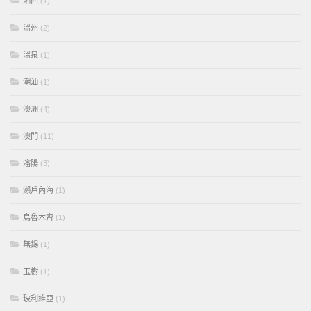
湘西
(1)
溫州
(2)
溫泉
(1)
潮汕
(1)
澳洲
(4)
澳門
(11)
瀋陽
(3)
瀨戶內海
(1)
烏魯木齊
(1)
無錫
(1)
玉樹
(1)
玻利維亞
(1)