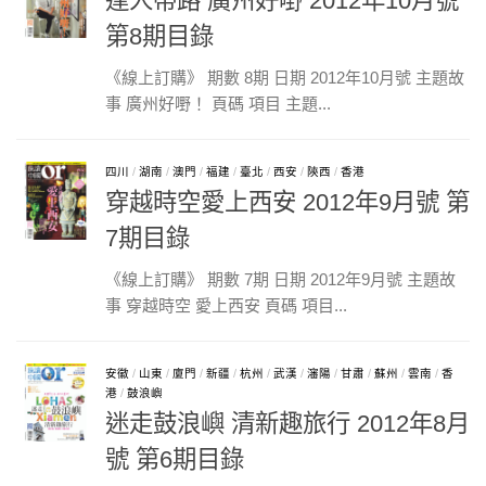
達人帶路 廣州好嘢 2012年10月號
第8期目錄
《線上訂購》 期數 8期 日期 2012年10月號 主題故
事 廣州好嘢！ 頁碼 項目 主題...
四川
/
湖南
/
澳門
/
福建
/
臺北
/
西安
/
陝西
/
香港
穿越時空愛上西安 2012年9月號 第
7期目錄
《線上訂購》 期數 7期 日期 2012年9月號 主題故
事 穿越時空 愛上西安 頁碼 項目...
安徽
/
山東
/
廈門
/
新疆
/
杭州
/
武漢
/
瀋陽
/
甘肅
/
蘇州
/
雲南
/
香
港
/
鼓浪嶼
迷走鼓浪嶼 清新趣旅行 2012年8月
號 第6期目錄