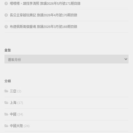
喂喂喂，請找李清照 旅讀2026年5月號171期目錄
長公主穿越玩樂記 旅讀2026年4月號170期目錄
布達佩斯兩個靈魂 旅讀2026年3月號169期目錄
彙整
彙
整
分類
三亞
(2)
上海
(17)
中國
(24)
中國大陸
(24)