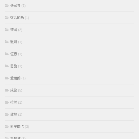
張家界
(1)
復活節島
(1)
德國
(2)
徽州
(1)
恆春
(1)
恩施
(1)
愛爾蘭
(1)
成都
(5)
拉薩
(1)
敦煌
(1)
斯里蘭卡
(3)
新加坡
(5)