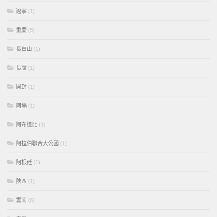
遼寧
(1)
重慶
(5)
長白山
(1)
長蘆
(1)
開封
(1)
阿壩
(1)
阿布達比
(1)
阿拉伯聯合大公國
(1)
阿根廷
(1)
陝西
(1)
雲南
(6)