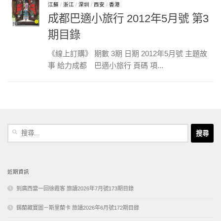
江蘇
/
浙江
/
深圳
/
西安
/
香港
成都巴適小旅行 2012年5月號 第3
期目錄
《線上訂購》 期數 3期 日期 2012年5月號 主題故
事 給力成都 巴適小旅行 頁碼 項...
搜
尋
關
鍵
字:
近期資訊
到廣西當一回徐霞客 旅讀2026年7月號173期目錄
錫蘭藏寶圖－斯里蘭卡 旅讀2026年6月號172期目錄