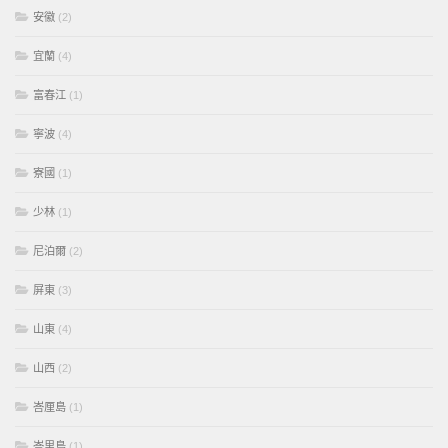
安徽
(2)
宜蘭
(4)
富春江
(1)
寧波
(4)
寮國
(1)
少林
(1)
尼泊爾
(2)
屏東
(3)
山東
(4)
山西
(2)
峇厘島
(1)
峇里島
(1)