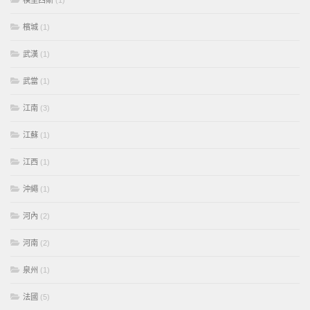
模里西斯
(1)
檳城
(1)
武漢
(1)
武當
(1)
江南
(3)
江蘇
(1)
江西
(1)
沖繩
(1)
河內
(2)
河南
(2)
泉州
(1)
法國
(5)