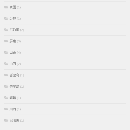
寮國
(1)
少林
(1)
尼泊爾
(2)
屏東
(3)
山東
(4)
山西
(2)
峇厘島
(1)
峇里島
(1)
峨嵋
(1)
川西
(1)
巴哈馬
(1)