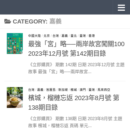
《旅讀》 雜誌目錄
Skip to content
CATEGORY:
嘉義
中國大陸
/
北京
/
台灣
/
嘉義
/
臺北
/
臺灣
/
香港
最強「宮」略──兩岸故宮闖關100
2023年12月號 第142期目錄
《立即購買》 期數 142期 日期 2023年12月號 主題
故事 最強「宮」略──兩岸故宮...
台灣
/
嘉義
/
峇厘島
/
新加坡
/
檳城
/
澳門
/
臺灣
/
馬來西亞
檳城，榴槤忘返 2023年8月號 第
138期目錄
《立即購買》 期數 138期 日期 2023年8月號 主題
故事 檳城，榴槤忘返 頁碼 單元...