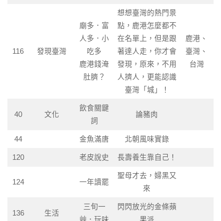
想想臺灣的熱門景
廟多．富
點，鹿港怎麼都不
人多．小
在名單上，但是跟
鹿港、
116
發現臺灣
吃多
著達人走，你才會
臺灣、
鹿港錢淹
發現，原來，不用
台灣
肚臍？
人擠人，更能認識
臺灣「城」！
飲食關鍵
40
文化
論豬肉
詞
44
金魚滿唐
北朝風味實錄
120
老皮說史
長壽養生靠自己！
聖母才去，婦黑又
124
一年讀罷
來
三旬一
閃閃放光的金條蘋
136
生活
艸．玩味
果派