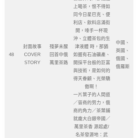
上喝茶，恨不得如
同今日星巴克、便
利店、飲料店滿街
開，唾手一杯現
沖、立體茶包的生
中國、
封面故事
殘夢未醒
津液體 時，那猶
英國、
48
COVER
回首中俄
如握有石油礦產、
俄國、
STORY
萬里茶路
開採平台般的巨富
俄羅斯
與技術，是如何的
得天眷顧、光榮驕
傲啊！
一片葉子的人間道
／晉商的努力，俄
商的角力／茶葉鋪
就龐大白銀帝國／
萬里茶香 源起處/
名茶發源地：武