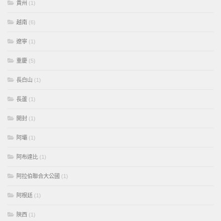
貴州
(1)
越南
(6)
遼寧
(1)
重慶
(5)
長白山
(1)
長蘆
(1)
開封
(1)
阿壩
(1)
阿布達比
(1)
阿拉伯聯合大公國
(1)
阿根廷
(1)
陝西
(1)