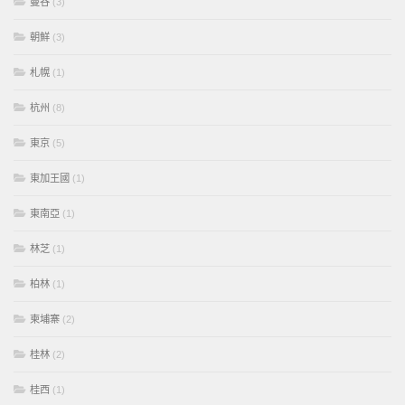
曼谷
(3)
朝鮮
(3)
札幌
(1)
杭州
(8)
東京
(5)
東加王國
(1)
東南亞
(1)
林芝
(1)
柏林
(1)
柬埔寨
(2)
桂林
(2)
桂西
(1)