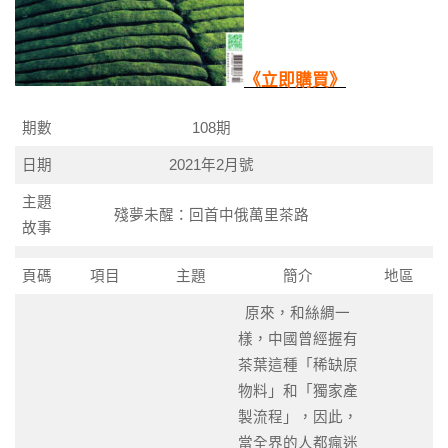
《立即購買
》
期數
108期
日期
2021年2月號
主題
殘夢未醒：回首中俄萬里茶路
故事
頁碼
項目
主題
簡介
地區
原來，和絲綢一
樣，中國曾經握有
茶葉這種「稀缺原
物料」和「獨家產
製流程」，因此，
當全界的人都瘋迷