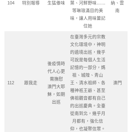
104
特別報導
生猛傣味
葉、河鮮野味……
納、雲
等琳琅滿目的美
南
味，讓人用味蕾記
住她
在臺灣多元的宗教
文化環境中，神明
的遶境出巡，幾乎
可說是每個人生活
後疫情時
記憶的一部分，媽
代人心更
祖、城隍、青山
需撫慰
112
跟我走
王、清水祖師、各
澳門
澳門大耶
種神祇王爺、甚至
穌，如期
佛祖觀音都有自己
出巡
的出巡慶典。全臺
從南到北，幾乎月
月都有，強化信
仰，也凝聚信眾。