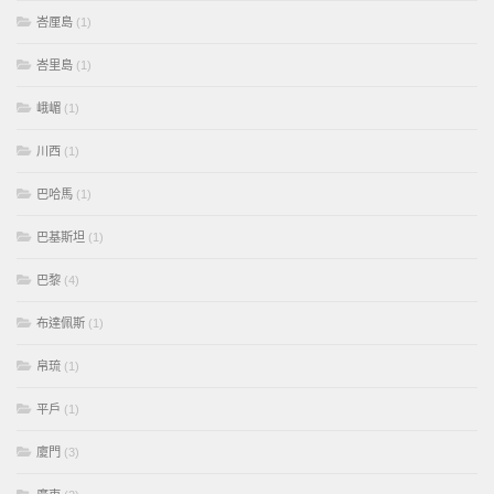
峇厘島
(1)
峇里島
(1)
峨嵋
(1)
川西
(1)
巴哈馬
(1)
巴基斯坦
(1)
巴黎
(4)
布達佩斯
(1)
帛琉
(1)
平戶
(1)
廈門
(3)