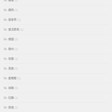
廣東
(2)
廣西
(1)
張家界
(1)
復活節島
(1)
德國
(2)
徽州
(1)
恆春
(1)
恩施
(1)
愛爾蘭
(1)
成都
(5)
拉薩
(1)
敦煌
(1)