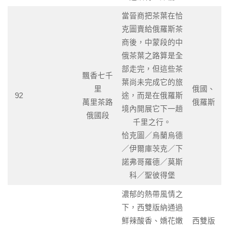
當晉商把茶葉在恰
克圖賣給俄羅斯茶
商後，中蒙段的中
俄茶葉之路算是全
部走完，但這些茶
飄香七千
葉尚未完成它的旅
里
俄國、
92
途，而是在俄羅斯
萬里茶路
俄羅斯
境內開展它下一趟
俄國段
千里之行。
恰克圖／烏蘭烏德
／伊爾庫茨克／下
諾弗哥羅德／莫斯
科／聖彼得堡
濃郁的熱帶風情之
下，西雙版納通過
鮮辣酸香、嬌花嫩
西雙版