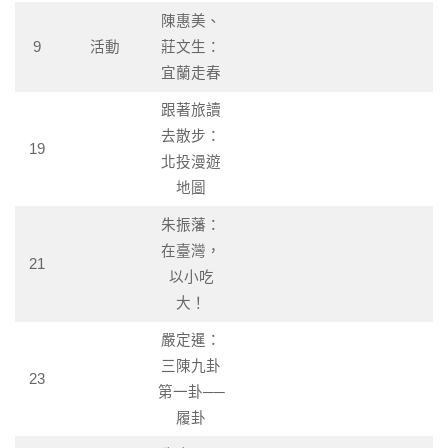
陳惠美、
9
活動
莊文生：
宜蘭走春
跟著旅讀
去散步：
19
北投漫遊
地圖
朱振藩：
在臺灣，
21
以小吃
大！
嚴定暹：
三陳九卦
23
第一卦──
履卦