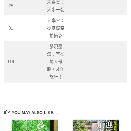
朱嘉雯：
25
天水一朝
E 學堂：
31
零基礎空
拍攝影
發現臺
灣：有在
119
地人帶
路，才叫
旅行！
YOU MAY ALSO LIKE...