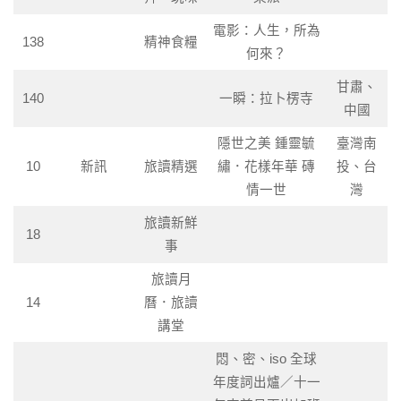
電影：人生，所為
138
精神食糧
何來？
甘肅、
140
一瞬：拉卜楞寺
中國
隱世之美 鍾靈毓
臺灣南
10
新訊
旅讀精選
繡．花樣年華 磚
投、台
情一世
灣
旅讀新鮮
18
事
旅讀月
14
曆．旅讀
講堂
悶、密、iso 全球
年度詞出爐／十一