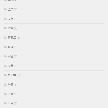
奧地利
(2)
孟買
(1)
安徽
(2)
宜蘭
(4)
富春江
(1)
寧波
(4)
寮國
(1)
少林
(1)
尼泊爾
(2)
屏東
(3)
山東
(4)
山西
(2)