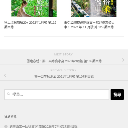
極上溫泉旅宿20+ 2022年1月號 第119
東亞12城捷運點線面－歡迎搭乘類火
期目錄
車！ 2022 年 11 月號 第 129 期目錄
NEXT STORY
閒適春朝：辦一桌寒食小宴 2021年3月號 第109期目錄
PREVIOUS STORY
嘗一口生猛潮汕 2021年1月號 第107期目錄
搜
尋
關
鍵
字:
近期資訊
到廣西當一回徐霞客 旅讀2026年7月號173期目錄