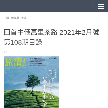
《旅讀》 雜誌目錄
Skip to content
中國
/
俄羅斯
/
英國
回首中俄萬里茶路 2021年2月號
第108期目錄
BY
·