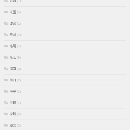
泉州
(1)
法國
(5)
波密
(1)
泰國
(4)
洛陽
(1)
浙江
(8)
海南
(3)
海口
(2)
海寧
(1)
淮揚
(1)
深圳
(2)
湖北
(2)